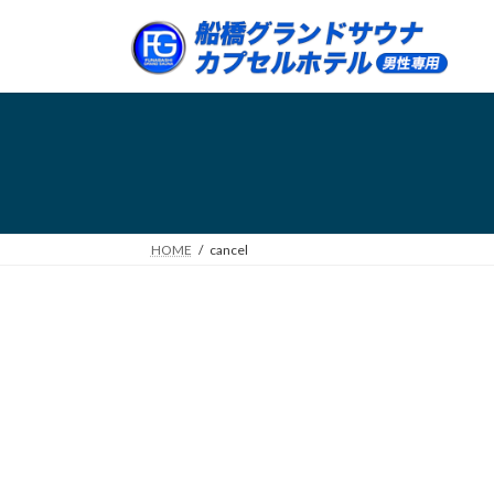
コ
ナ
ン
ビ
テ
ゲ
ン
ー
ツ
シ
へ
ョ
ス
ン
キ
に
ッ
移
プ
動
HOME
cancel