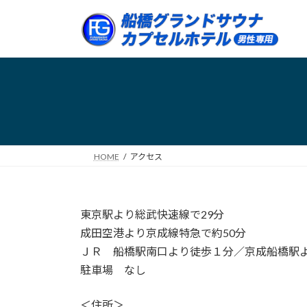
コ
ナ
ン
ビ
テ
ゲ
ン
ー
ツ
シ
へ
ョ
ス
ン
キ
に
ッ
移
プ
動
HOME
アクセス
東京駅より総武快速線で29分
成田空港より京成線特急で約50分
ＪＲ 船橋駅南口より徒歩１分／京成船橋駅
駐車場 なし
＜住所＞